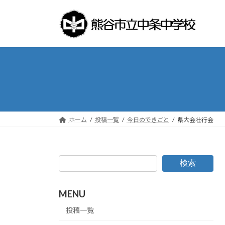
コ
ナ
ン
ビ
テ
ゲ
ン
ー
ツ
シ
へ
ョ
ス
ン
キ
に
ッ
移
プ
動
ホーム
投稿一覧
今日のできごと
県大会壮行会
検索
MENU
投稿一覧