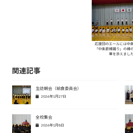
応援団のエールには中
「中条節樽踊り」の樽
華を添えまし
関連記事
生徒朝会（給食委員会）
2026年1月27日
全校集会
2026年1月8日