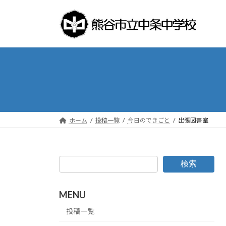
コ
ナ
ン
ビ
テ
ゲ
ン
ー
ツ
シ
へ
ョ
ス
ン
キ
に
ッ
移
プ
動
ホーム
投稿一覧
今日のできごと
出張図書室
検索
MENU
投稿一覧