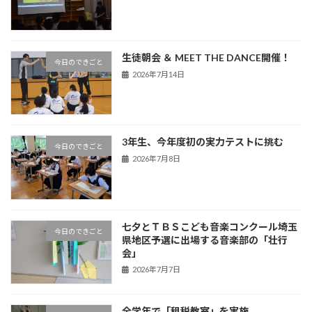
生徒朝会 ＆ MEET THE DANCE開催！
今日のできごと
2026年7月14日
3年生、今年度初の実力テストに挑む
今日のできごと
2026年7月8日
七夕とＴＢＳこども音楽コンクール埼玉
今日のできごと
県地区予選に出場する音楽部の「壮行
会」
2026年7月7日
全学年で「租税教室」を実施