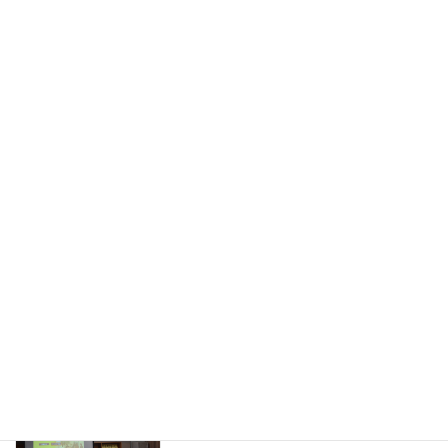
旧HPはこちら！
最近の投稿
中条中だより（令和８年度８月号）
学校だより
2026年7月30日
熊谷警察署による非行防止教室を実施
今日のできごと
2026年7月16日