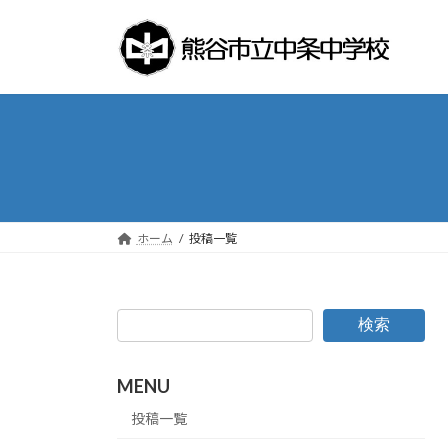
コ
ナ
ン
ビ
テ
ゲ
ン
ー
ツ
シ
へ
ョ
ス
ン
キ
に
ッ
移
プ
動
ホーム
投稿一覧
検索
MENU
投稿一覧