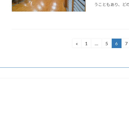
うこともあり、どの部
投
«
1
…
5
6
7
固
固
固
定
定
定
稿
ペ
ペ
ペ
の
ー
ー
ー
ジ
ジ
ジ
ペ
ー
ジ
送
り