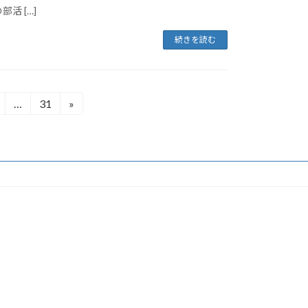
活 […]
続きを読む
…
31
»
固
固
定
定
ペ
ペ
ー
ー
ジ
ジ