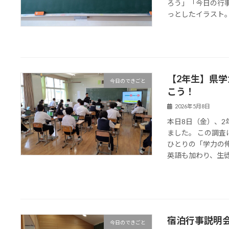
ろう」「今日の行
っとしたイラスト。先
【2年生】県学
今日のできごと
こう！
2026年5月8日
本日8日（金）、
ました。 この調
ひとりの「学力の
英語も加わり、生徒た
宿泊行事説明
今日のできごと