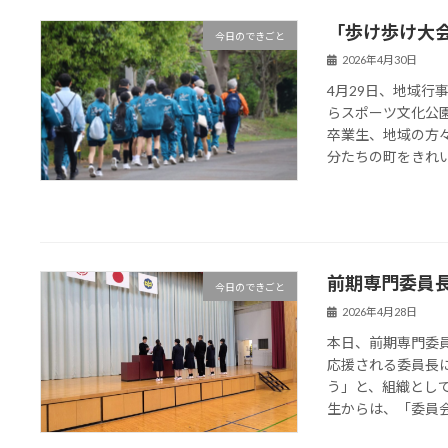
「歩け歩け大
今日のできごと
2026年4月30日
4月29日、地域行
らスポーツ文化公
卒業生、地域の方
分たちの町をきれいに
前期専門委員長
今日のできごと
2026年4月28日
本日、前期専門委
応援される委員長
う」と、組織とし
生からは、「委員会は