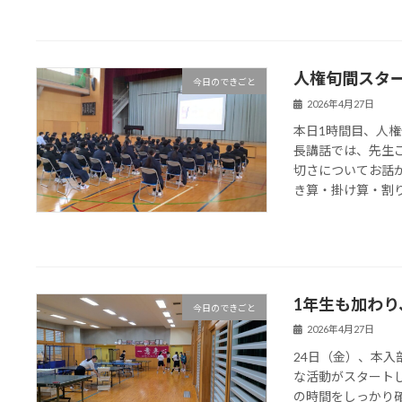
人権旬間スタ
今日のできごと
2026年4月27日
本日1時間目、人
長講話では、先生
切さについてお話
き算・掛け算・割り算
1年生も加わ
今日のできごと
2026年4月27日
24日（金）、本入
な活動がスタート
の時間をしっかり