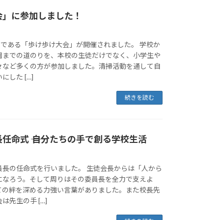
会」に参加しました！
事である「歩け歩け大会」が開催されました。 学校か
園までの道のりを、本校の生徒だけでなく、小学生や
々など多くの方が参加しました。清掃活動を通して自
した […]
続きを読む
任命式 ―― 自分たちの手で創る学校生活
員長の任命式を行いました。 生徒会長からは「人から
になろう。そして周りはその委員長を全力で支えよ
ての絆を深める力強い言葉がありました。また校長先
先生の手 […]