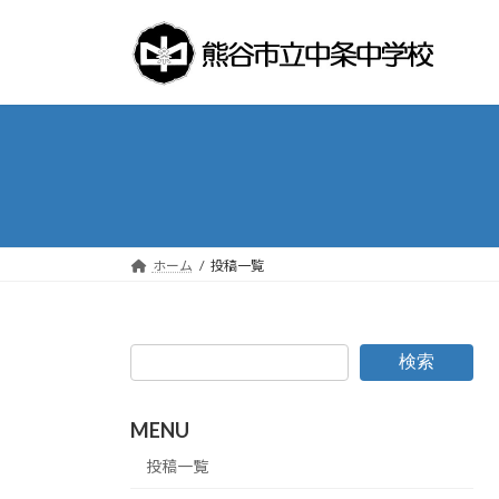
コ
ナ
ン
ビ
テ
ゲ
ン
ー
ツ
シ
へ
ョ
ス
ン
キ
に
ッ
移
プ
動
ホーム
投稿一覧
検索
MENU
投稿一覧