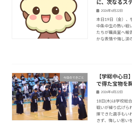
に、次なるス
2026年6月22日
本日19日（金）
中条中生の熱い戦
たちが職員室へ報
かな表情や悔し涙の奥
【学総中心日】
今日のできごと
で得た宝物を
2026年6月22日
18日(木)は学校
戦いが繰り広げら
揮できた選手もい
きず、悔しい思いをし