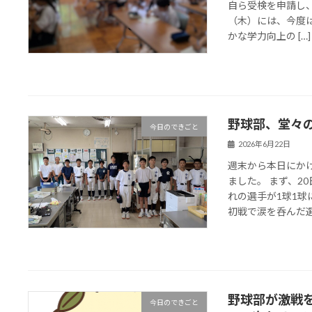
自ら受検を申請し、
（木）には、今度
かな学力向上の […]
野球部、堂々の
今日のできごと
2026年6月22日
週末から本日にか
ました。 まず、2
れの選手が1球1球
初戦で涙を呑んだ選手
野球部が激戦を
今日のできごと