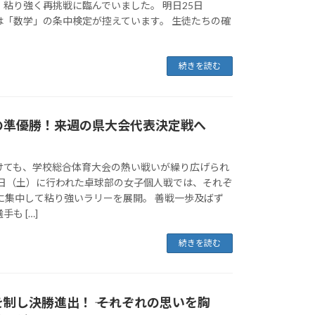
粘り強く再挑戦に臨んでいました。 明日25日
は「数学」の条中検定が控えています。 生徒たちの確
続きを読む
準優勝！――来週の県大会代表決定戦へ
けても、学校総合体育大会の熱い戦いが繰り広げられ
0日（土）に行われた卓球部の女子個人戦では、それぞ
に集中して粘り強いラリーを展開。 善戦一歩及ばず
も […]
続きを読む
制し決勝進出！ ―― それぞれの思いを胸