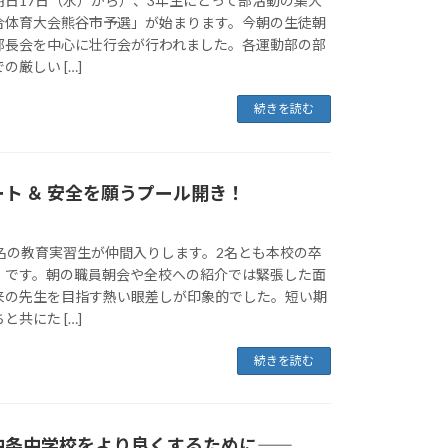
明日17日（水）から）、3年生にとって部活動の集大
合体育大会熊谷市予選」が始まります。今朝の生徒朝
部長会を中心に壮行会が行われました。各運動部の部
厳しい […]
続きを読む
ト ＆ 安全を願うプール開き！
2名の教育実習生が仲間入りします。2名とも本校の卒
）です。朝の職員朝会や全校への紹介では緊張した面
来の先生を目指す熱い眼差しが印象的でした。短い期
共にた […]
続きを読む
条中学校をより良くするために――