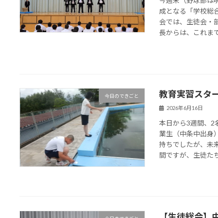
今週末（野球部は
成となる「学校総
会では、生徒会・
長からは、これまでの
教育実習スター
今日のできごと
2026年6月16日
本日から3週間、
業生（中条中出身
持ちでしたが、未
間ですが、生徒たちと
【生徒総会】中