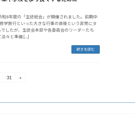
、令和8年度の「生徒総会」が開催されました。前期中
の修学旅行といった大きな行事の直後という非常にタ
ルでしたが、生徒会本部や各委員会のリーダーたち
々と準備 […]
続きを読む
31
»
固
定
ペ
ー
ジ