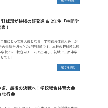
続きを読む
野球部が快勝の好発進 ＆ 2年生「林間学
発表！
、3年生にとって集大成となる「学校総合体育大会」が
 その先陣を切ったのが野球部です。本校の野球部は熊
中学校との3校合同チームで出場し、初戦で三尻中学
て […]
続きを読む
いざ、最後の決戦へ！学校総合体育大会
 壮行会