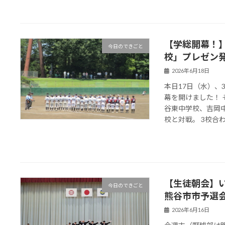
【学総開幕！】
今日のできごと
校」プレゼン
2026年6月18日
本日17日（水）
幕を開けました！
谷東中学校、吉岡
校と対戦。 3校合わせ
【生徒朝会】
今日のできごと
熊谷市市予選会
2026年6月16日