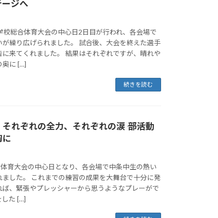
テージへ
、学校総合体育大会の中心日2日目が行われ、各会場で
いが繰り広げられました。 試合後、大会を終えた選手
告に来てくれました。 結果はそれぞれですが、晴れや
に […]
続きを読む
それぞれの全力、それぞれの涙 ―― 部活動
胸に
総合体育大会の中心日となり、各会場で中条中生の熱い
れました。 これまでの練習の成果を大舞台で十分に発
れば、緊張やプレッシャーから思うようなプレーがで
た […]