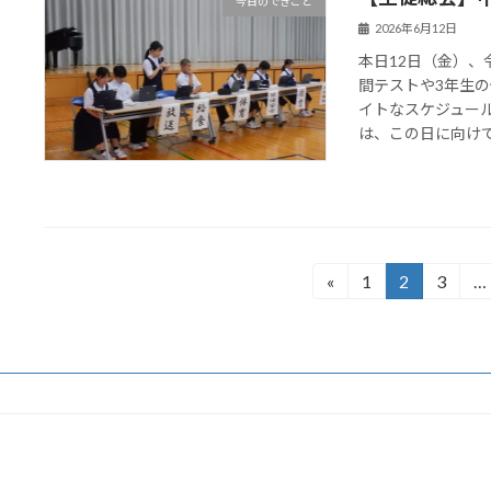
今日のできごと
2026年6月12日
本日12日（金）
間テストや3年生
イトなスケジュー
は、この日に向けて淡
投
«
1
2
3
…
固
固
固
定
定
定
稿
ペ
ペ
ペ
の
ー
ー
ー
ジ
ジ
ジ
ペ
ー