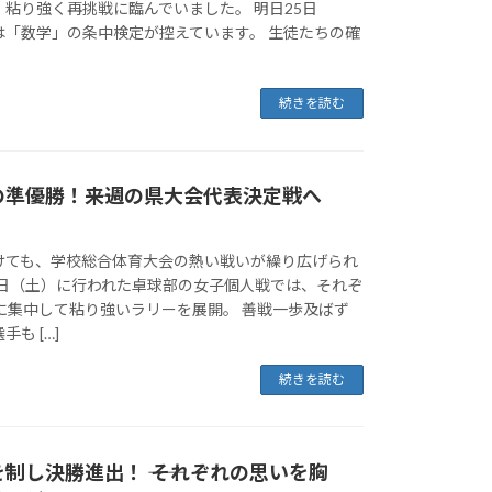
粘り強く再挑戦に臨んでいました。 明日25日
は「数学」の条中検定が控えています。 生徒たちの確
続きを読む
準優勝！――来週の県大会代表決定戦へ
けても、学校総合体育大会の熱い戦いが繰り広げられ
0日（土）に行われた卓球部の女子個人戦では、それぞ
に集中して粘り強いラリーを展開。 善戦一歩及ばず
も […]
続きを読む
制し決勝進出！ ―― それぞれの思いを胸