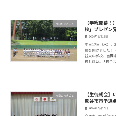
【学総開幕！】
今日のできごと
校」プレゼン
2026年6月18日
本日17日（水）
幕を開けました！
谷東中学校、吉岡
校と対戦。 3校合わせ
【生徒朝会】
今日のできごと
熊谷市市予選会
2026年6月16日