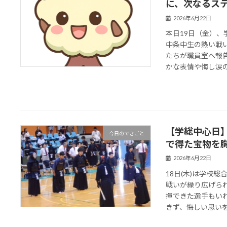
に、次なるス
2026年6月22日
本日19日（金）
中条中生の熱い戦
たちが職員室へ報
かな表情や悔し涙の奥
【学総中心日】
今日のできごと
で得た宝物を
2026年6月22日
18日(木)は学校
戦いが繰り広げら
揮できた選手もい
きず、悔しい思いをし