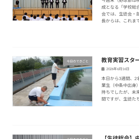
今週末（野球部は
成となる「学校総
会では、生徒会・
長からは、これまでの
教育実習スター
今日のできごと
2026年6月16日
本日から3週間、
業生（中条中出身
持ちでしたが、未
間ですが、生徒たちと
【生徒総会】中