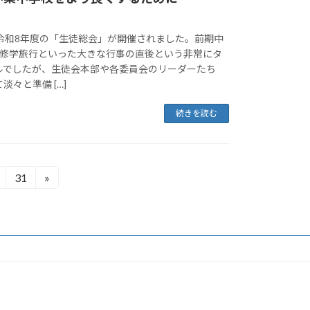
、令和8年度の「生徒総会」が開催されました。前期中
の修学旅行といった大きな行事の直後という非常にタ
ルでしたが、生徒会本部や各委員会のリーダーたち
々と準備 […]
続きを読む
31
»
固
定
ペ
ー
ジ