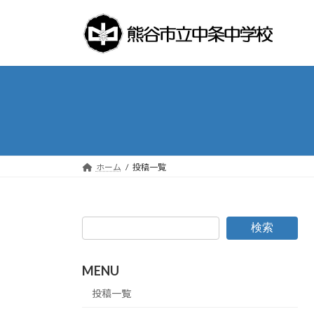
コ
ナ
ン
ビ
テ
ゲ
ン
ー
ツ
シ
へ
ョ
ス
ン
キ
に
ッ
移
プ
動
ホーム
投稿一覧
検索
MENU
投稿一覧