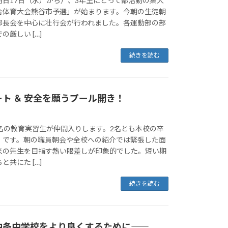
明日17日（水）から）、3年生にとって部活動の集大
合体育大会熊谷市予選」が始まります。今朝の生徒朝
部長会を中心に壮行会が行われました。各運動部の部
厳しい […]
続きを読む
ト ＆ 安全を願うプール開き！
2名の教育実習生が仲間入りします。2名とも本校の卒
）です。朝の職員朝会や全校への紹介では緊張した面
来の先生を目指す熱い眼差しが印象的でした。短い期
共にた […]
続きを読む
条中学校をより良くするために――