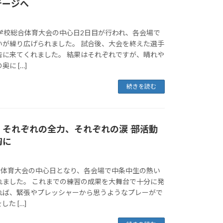
テージへ
、学校総合体育大会の中心日2日目が行われ、各会場で
いが繰り広げられました。 試合後、大会を終えた選手
告に来てくれました。 結果はそれぞれですが、晴れや
に […]
続きを読む
それぞれの全力、それぞれの涙 ―― 部活動
胸に
総合体育大会の中心日となり、各会場で中条中生の熱い
れました。 これまでの練習の成果を大舞台で十分に発
れば、緊張やプレッシャーから思うようなプレーがで
た […]