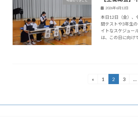
今日のできごと
2026年6月12日
本日12日（金）
間テストや3年生
イトなスケジュー
は、この日に向けて淡
投
«
1
2
3
…
固
固
固
定
定
定
稿
ペ
ペ
ペ
の
ー
ー
ー
ジ
ジ
ジ
ペ
ー