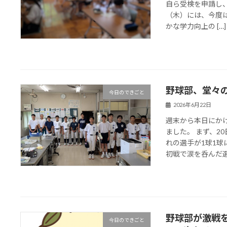
自ら受検を申請し、
（木）には、今度
かな学力向上の […]
野球部、堂々の
今日のできごと
2026年6月22日
週末から本日にか
ました。 まず、2
れの選手が1球1球
初戦で涙を呑んだ選手
野球部が激戦を
今日のできごと