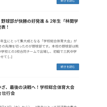
続きを読む
野球部が快勝の好発進 ＆ 2年生「林間学
発表！
、3年生にとって集大成となる「学校総合体育大会」が
 その先陣を切ったのが野球部です。本校の野球部は熊
中学校との3校合同チームで出場し、初戦で三尻中学
て […]
続きを読む
いざ、最後の決戦へ！学校総合体育大会
 壮行会