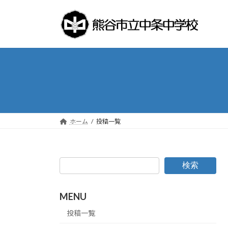
コ
ナ
ン
ビ
テ
ゲ
ン
ー
ツ
シ
へ
ョ
ス
ン
キ
に
ッ
移
プ
動
ホーム
投稿一覧
検索
MENU
投稿一覧