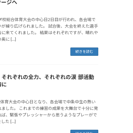
テージへ
、学校総合体育大会の中心日2日目が行われ、各会場で
いが繰り広げられました。 試合後、大会を終えた選手
告に来てくれました。 結果はそれぞれですが、晴れや
に […]
続きを読む
それぞれの全力、それぞれの涙 ―― 部活動
胸に
総合体育大会の中心日となり、各会場で中条中生の熱い
れました。 これまでの練習の成果を大舞台で十分に発
れば、緊張やプレッシャーから思うようなプレーがで
た […]