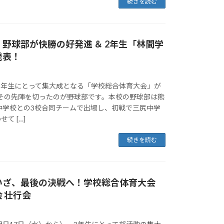
続きを読む
野球部が快勝の好発進 ＆ 2年生「林間学
発表！
、3年生にとって集大成となる「学校総合体育大会」が
 その先陣を切ったのが野球部です。本校の野球部は熊
中学校との3校合同チームで出場し、初戦で三尻中学
て […]
続きを読む
いざ、最後の決戦へ！学校総合体育大会
 壮行会