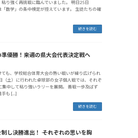
粘り強く再挑戦に臨んでいました。 明日25日
は「数学」の条中検定が控えています。 生徒たちの確
続きを読む
準優勝！――来週の県大会代表決定戦へ
けても、学校総合体育大会の熱い戦いが繰り広げられ
0日（土）に行われた卓球部の女子個人戦では、それぞ
に集中して粘り強いラリーを展開。 善戦一歩及ばず
も […]
続きを読む
制し決勝進出！ ―― それぞれの思いを胸