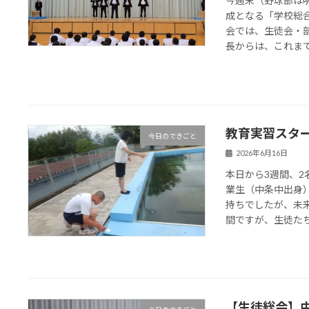
今週末（野球部は
成となる「学校総
会では、生徒会・
長からは、これまでの
教育実習スター
今日のできごと
2026年6月16日
本日から3週間、
業生（中条中出身
持ちでしたが、未
間ですが、生徒たちと
【生徒総会】中