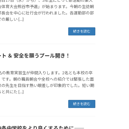
明日17日（水）から）、3年生にとって部活動の集大
合体育大会熊谷市予選」が始まります。今朝の生徒朝
部長会を中心に壮行会が行われました。各運動部の部
厳しい […]
続きを読む
ト ＆ 安全を願うプール開き！
2名の教育実習生が仲間入りします。2名とも本校の卒
）です。朝の職員朝会や全校への紹介では緊張した面
来の先生を目指す熱い眼差しが印象的でした。短い期
共にた […]
続きを読む
条中学校をより良くするために――