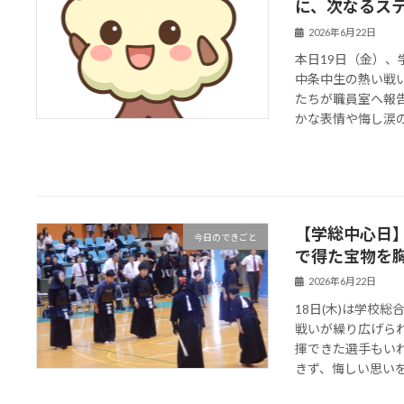
に、次なるス
2026年6月22日
本日19日（金）
中条中生の熱い戦
たちが職員室へ報
かな表情や悔し涙の奥
【学総中心日】
今日のできごと
で得た宝物を
2026年6月22日
18日(木)は学校
戦いが繰り広げら
揮できた選手もい
きず、悔しい思いをし