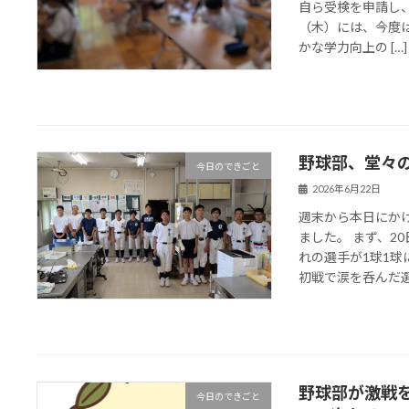
自ら受検を申請し、
（木）には、今度
かな学力向上の […]
野球部、堂々の
今日のできごと
2026年6月22日
週末から本日にか
ました。 まず、2
れの選手が1球1球
初戦で涙を呑んだ選手
野球部が激戦を
今日のできごと