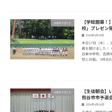
【学総開幕！】
今日のできごと
校」プレゼン
2026年6月18日
本日17日（水）
幕を開けました！
谷東中学校、吉岡
校と対戦。 3校合わせ
【生徒朝会】
今日のできごと
熊谷市市予選会
2026年6月16日