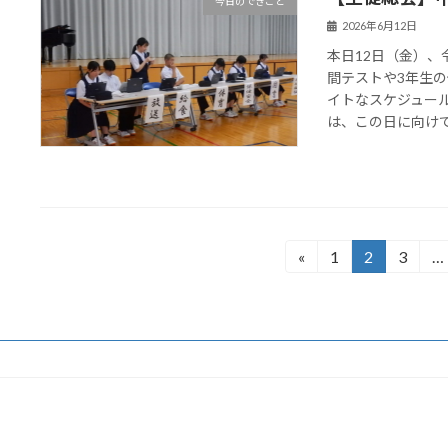
今日のできごと
2026年6月12日
本日12日（金）
間テストや3年生
イトなスケジュー
は、この日に向けて淡
投
«
1
2
3
…
固
固
固
定
定
定
稿
ペ
ペ
ペ
の
ー
ー
ー
ジ
ジ
ジ
ペ
ー