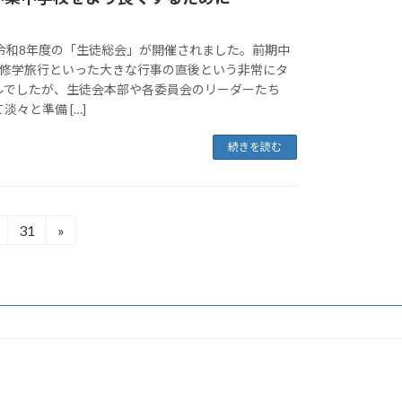
、令和8年度の「生徒総会」が開催されました。前期中
の修学旅行といった大きな行事の直後という非常にタ
ルでしたが、生徒会本部や各委員会のリーダーたち
々と準備 […]
続きを読む
31
»
固
定
ペ
ー
ジ