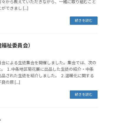
方々から教えていただきながら、一緒に取り組むこと
できまし […]
続きを読む
境福祉委員会）
員会による生徒集会を開催しました。集会では、次の
。 １.中条地区菊花展に出品した生徒の紹介・中条
品された生徒を紹介しました。 ２.温暖化に関する
の原 […]
続きを読む
ト