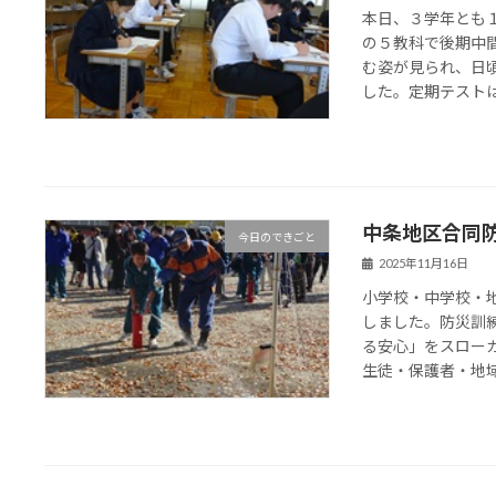
本日、３学年とも
の５教科で後期中
む姿が見られ、日
した。定期テストは、
中条地区合同
今日のできごと
2025年11月16日
小学校・中学校・
しました。防災訓
る安心」をスロー
生徒・保護者・地域の