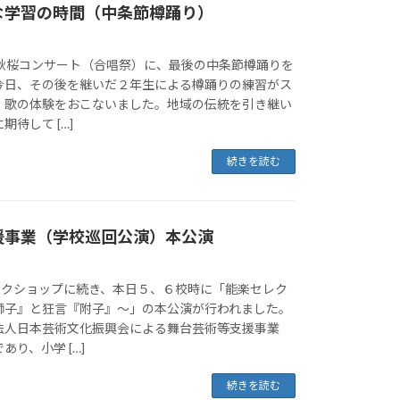
な学習の時間（中条節樽踊り）
の秋桜コンサート（合唱祭）に、最後の中条節樽踊りを
今日、その後を継いだ２年生による樽踊りの練習がス
、歌の体験をおこないました。地域の伝統を引き継い
待して […]
続きを読む
援事業（学校巡回公演）本公演
ワークショップに続き、本日５、６校時に「能楽セレク
獅子』と狂言『附子』～」の本公演が行われました。
法人日本芸術文化振興会による舞台芸術等支援事業
り、小学 […]
続きを読む