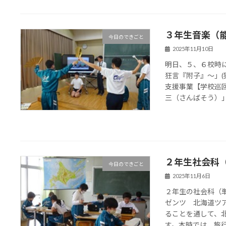
３年生音楽（
今日のできごと
2025年11月10日
明日、５、６校時
狂言『附子』～」
支援事業【学校巡
三（さんばそう）」の
２年生社会科
今日のできごと
2025年11月6日
２年生の社会科（
ゼンツ 北海道ツ
ることを通して、
す。本時では、旅行ガ