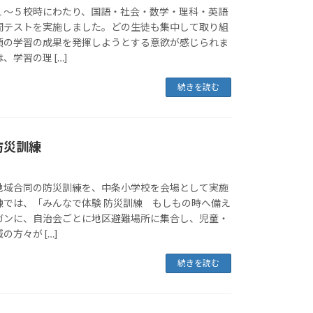
１～５校時にわたり、国語・社会・数学・理科・英語
間テストを実施しました。どの生徒も集中して取り組
頃の学習の成果を発揮しようとする意欲が感じられま
学習の理 […]
続きを読む
防災訓練
地域合同の防災訓練を、中条小学校を会場として実施
練では、「みんなで体験 防災訓練 もしもの時へ備え
ガンに、自治会ごとに地区避難場所に集合し、児童・
方々が […]
続きを読む