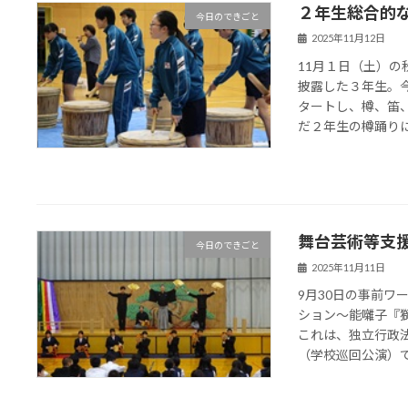
２年生総合的
今日のできごと
2025年11月12日
11月１日（土）
披露した３年生。
タートし、樽、笛
だ２年生の樽踊りに期
舞台芸術等支
今日のできごと
2025年11月11日
9月30日の事前
ション～能囃子『
これは、独立行政
（学校巡回公演）であ