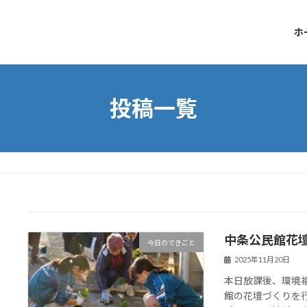
ホ
投稿一覧
中条公民館花
今日のできごと
2025年11月20日
本日放課後、環境
館の花壇づくりを