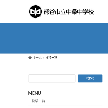
コ
ナ
ン
ビ
テ
ゲ
ン
ー
ツ
シ
へ
ョ
ス
ン
キ
に
ッ
移
プ
動
ホーム
投稿一覧
検索
MENU
投稿一覧