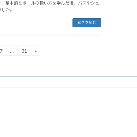
は、基本的なボールの扱い方を学んだ後、パスやシュ
ました。
続きを読む
7
…
31
»
固
固
定
定
ペ
ペ
ー
ー
ジ
ジ