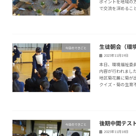
ポイントを地域の
で交流を深めることが
生徒朝会（環
今日のできごと
2025年11月19日
本日、環境福祉委
内容が行われました
地区菊花展に菊が出
クイズ・菊の生育不良
後期中間テス
今日のできごと
2025年11月18日