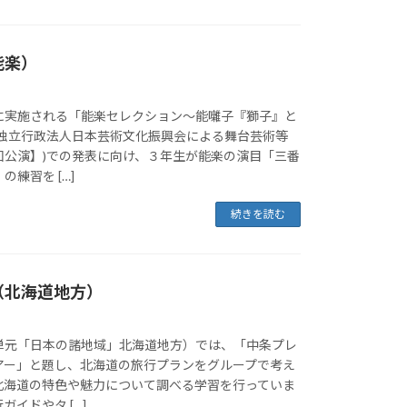
能楽）
に実施される「能楽セレクション～能囃子『獅子』と
(独立行政法人日本芸術文化振興会による舞台芸術等
回公演】)での発表に向け、３年生が能楽の演目「三番
練習を […]
続きを読む
（北海道地方）
単元「日本の諸地域」北海道地方）では、「中条プレ
アー」と題し、北海道の旅行プランをグループで考え
北海道の特色や魅力について調べる学習を行っていま
イドやタ […]