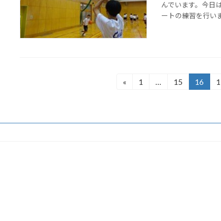
んでいます。今日
ートの練習を行い
投
«
1
…
15
16
1
固
固
固
定
定
定
稿
ペ
ペ
ペ
の
ー
ー
ー
ジ
ジ
ジ
ペ
ー
ジ
送
り