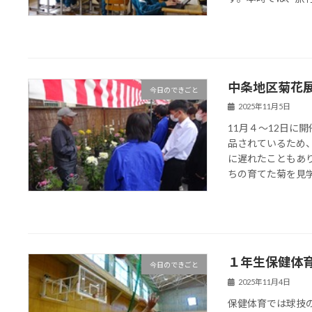
中条地区菊花
今日のできごと
2025年11月5日
11月４～12日に
品されているため
に遅れたこともあ
ちの育てた菊を見学す
１年生保健体
今日のできごと
2025年11月4日
保健体育では球技