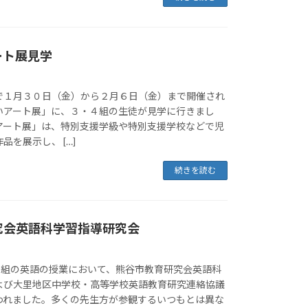
ート展見学
で１月３０日（金）から２月６日（金）まで開催され
いアート展」に、３・４組の生徒が見学に行きまし
アート展」は、特別支援学級や特別支援学校などで児
品を展示し、 […]
続きを読む
究会英語科学習指導研究会
年1組の英語の授業において、熊谷市教育研究会英語科
よび大里地区中学校・高等学校英語教育研究連絡協議
われました。多くの先生方が参観するいつもとは異な