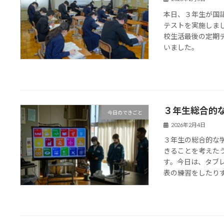
本日、３年生が国
テストを実施しま
校生活最後の定期
いました。
３年生総合的
今日のできごと
2026年2月4日
３年生の総合的な学
きることを考えた
す。今日は、タブ
表の練習をしたりする