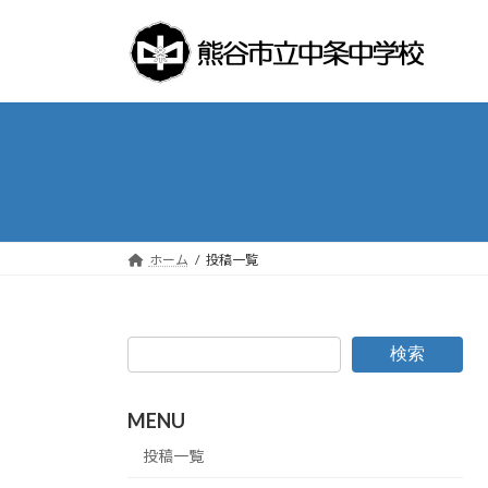
コ
ナ
ン
ビ
テ
ゲ
ン
ー
ツ
シ
へ
ョ
ス
ン
キ
に
ッ
移
プ
動
ホーム
投稿一覧
検索
MENU
投稿一覧