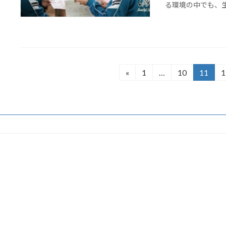
る環境の中でも、生徒
投
«
1
…
10
11
1
固
固
固
定
定
定
稿
ペ
ペ
ペ
の
ー
ー
ー
ジ
ジ
ジ
ペ
ー
ジ
送
り