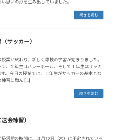
思い思いの形を生み出していました。
続きを読む
育（サッカー）
の授業が終わり、新しく球技の学習が始まりました。
トン、２年生はバレーボール、そして１年生はサッカ
ます。今日の授業では、１年生がサッカーの基本とな
習に励ん […]
続きを読む
三送会練習）
学級活動の時間に、３月12日（木）に予定されている