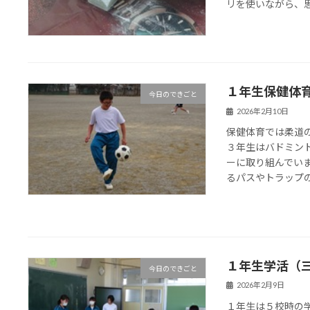
リを使いながら、
１年生保健体
今日のできごと
2026年2月10日
保健体育では柔道
３年生はバドミン
ーに取り組んでい
るパスやトラップの練
１年生学活（
今日のできごと
2026年2月9日
１年生は５校時の