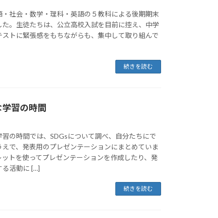
語・社会・数学・理科・英語の５教科による後期期末
した。生徒たちは、公立高校入試を目前に控え、中学
テストに緊張感をもちながらも、集中して取り組んで
続きを読む
な学習の時間
習の時間では、SDGsについて調べ、自分たちにで
うえで、発表用のプレゼンテーションにまとめていま
レットを使ってプレゼンテーションを作成したり、発
活動に […]
続きを読む