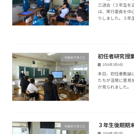
三送会（３年生を
は、実行委員を中
りしました。３年生の
初任者研究授
今日のできごと
2026年2月6日
本日、初任者教諭
たちが活発に意見
が見られました。
３年生後期期
今日のできごと
2026年2月5日