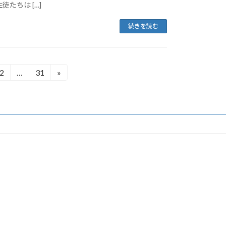
たちは […]
続きを読む
2
…
31
»
固
固
定
定
ペ
ペ
ー
ー
ジ
ジ