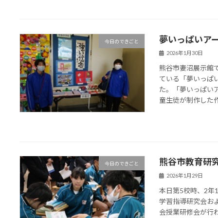
夢いっぱいア
今日のできごと
2026年1月30日
熊谷市妻沼展示館
ている「夢いっぱ
た。「夢いっぱい
童生徒が制作した作
熊谷市教育研
今日のできごと
2026年1月29日
本日第5校時、2
学習指導研究会お
会授業研修会が行